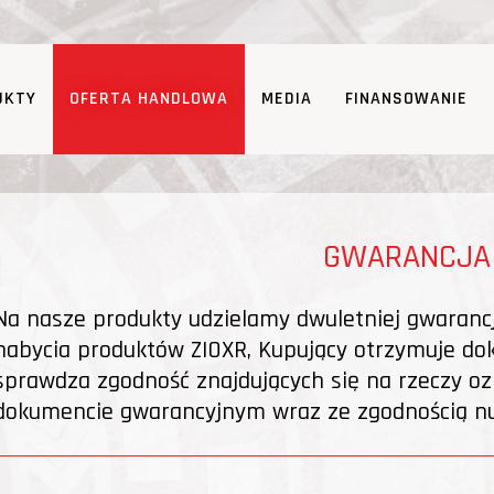
UKTY
OFERTA HANDLOWA
MEDIA
FINANSOWANIE
GWARANCJA
Na nasze produkty udzielamy dwuletniej gwaran
nabycia produktów ZIOXR, Kupujący otrzymuje d
sprawdza zgodność znajdujących się na rzeczy o
dokumencie gwarancyjnym wraz ze zgodnością n