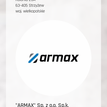
63-405 Strzyżew
woj. wielkopolskie
"ARMAX" Sp. z o.o. Sp.k.