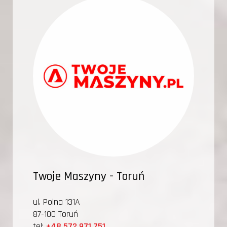
Twoje Maszyny - Toruń
ul. Polna 131A
87-100 Toruń
tel:
+48 572 971 751