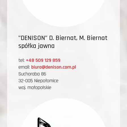
"DENISON" D. Biernat, M. Biernat
spółka jawna
tel:
+48 509 129 859
email:
biuro@denison.com.pl
Suchoraba 86
32-005 Niepołomice
woj. małopolskie