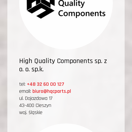
High Quality Components sp. z
o. o. sp.k.
tel:
+48 32 60 00 127
email:
biuro@hqcparts.pl
ul. Dojazdowa 17
43-400 Cieszyn
woj. śląskie