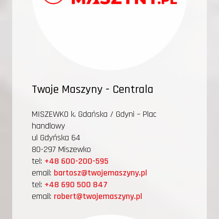
Twoje Maszyny - Centrala
MISZEWKO k. Gdańska / Gdyni – Plac
handlowy
ul Gdyńska 64
80-297 Miszewko
tel:
+48 600-200-595
email:
bartosz@twojemaszyny.pl
tel:
+48 690 500 847
email:
robert@twojemaszyny.pl