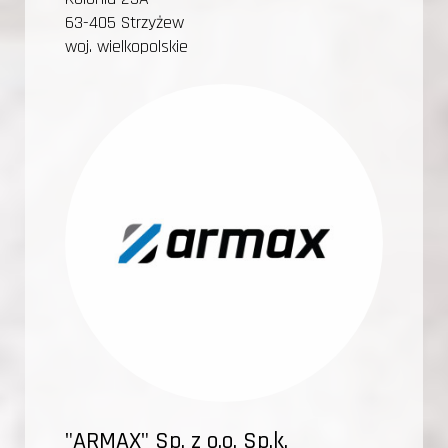
63-405 Strzyżew
woj. wielkopolskie
"ARMAX" Sp. z o.o. Sp.k.