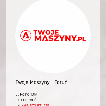
Twoje Maszyny - Toruń
ul. Polna 131A
87-100 Toruń
tel:
+48 572 971 751