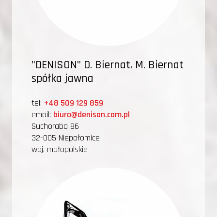
"DENISON" D. Biernat, M. Biernat
spółka jawna
tel:
+48 509 129 859
email:
biuro@denison.com.pl
Suchoraba 86
32-005 Niepołomice
woj. małopolskie