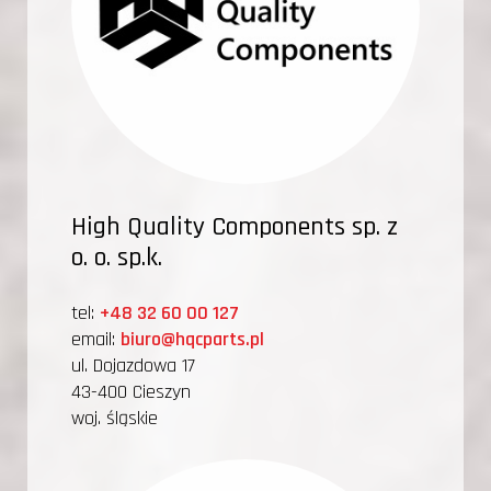
High Quality Components sp. z
o. o. sp.k.
tel:
+48 32 60 00 127
email:
biuro@hqcparts.pl
ul. Dojazdowa 17
43-400 Cieszyn
woj. śląskie