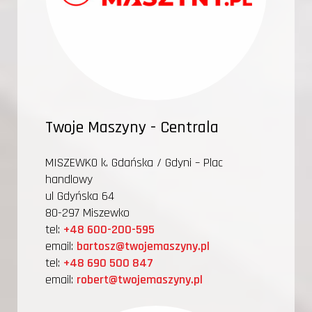
Twoje Maszyny - Centrala
MISZEWKO k. Gdańska / Gdyni – Plac
handlowy
ul Gdyńska 64
80-297 Miszewko
tel:
+48 600-200-595
email:
bartosz@twojemaszyny.pl
tel:
+48 690 500 847
email:
robert@twojemaszyny.pl