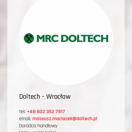
Doltech - Wrocław
tel:
+48 602 352 7917
email:
mateusz.maciazek@doltech.pl
Doradca handlowy