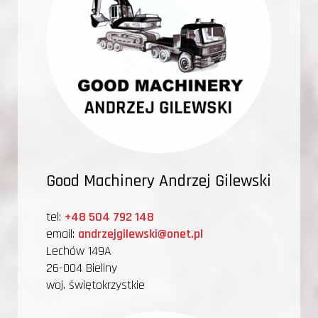
Good Machinery Andrzej Gilewski
tel:
+48 504 792 148
email:
andrzejgilewski@onet.pl
Lechów 149A
26-004 Bieliny
woj. świętokrzystkie