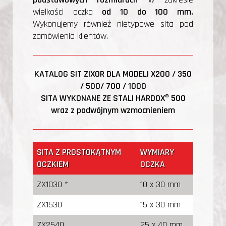
wielkości oczka
od 10 do 100 mm.
Wykonujemy również nietypowe sita pod
zamówienia klientów.
KATALOG SIT ZIXOR DLA MODELI X200 / 350
/ 500/ 700 / 1000
SITA WYKONANE ZE STALI HARDOX® 500
wraz z podwójnym wzmocnieniem
SITA Z PROSTOKĄTNYM
WYMIARY
OCZKIEM
OCZKA
ZX1030 *
10 x 30 mm
ZX1530
15 x 30 mm
ZX2540
25 x 40 mm