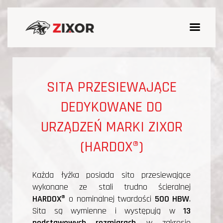
SITA PRZESIEWAJĄCE
DEDYKOWANE DO
URZĄDZEŃ MARKI ZIXOR
(HARDOX®)
Każda łyżka posiada sito przesiewające
wykonane ze stali trudno ścieralnej
HARDOX®
o nominalnej twardości
500 HBW
.
Sita są wymienne i występują w
13
podstawowych rozmiarach
w zakresie