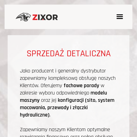
SPRZEDAŻ DETALICZNA
Jako producent i generalny dystrybutor
zapewniamy kompleksową obsługę naszych
Klientów. Oferujemy
fachowe porady
w
zakresie wyboru odpowiedniego
modelu
maszyny
oraz jej
konfiguracji (sito, system
mocowania, przewody i złączki
hydrauliczne)
.
Zapewniamy naszym Klientom optymalne
rozwiązania finansowe oraz pełną obsługę