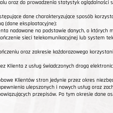
alu oraz do prowadzenia statystyk oglądalności 
stępujące dane charakteryzujące sposób korzysta
ą (dane eksploatacyjne):
lienta nadawane na podstawie danych, o których 
kończenie sieci telekomunikacyjnej lub system te
kończeniu oraz zakresie każdorazowego korzystan
zez Klienta z usług świadczonych drogą elektronic
obowe Klientów stron jedynie przez okres niezbęd
pewnienia ulepszonych i nowych usług oraz zac
owiązujących przepisów. Po tym okresie dane os