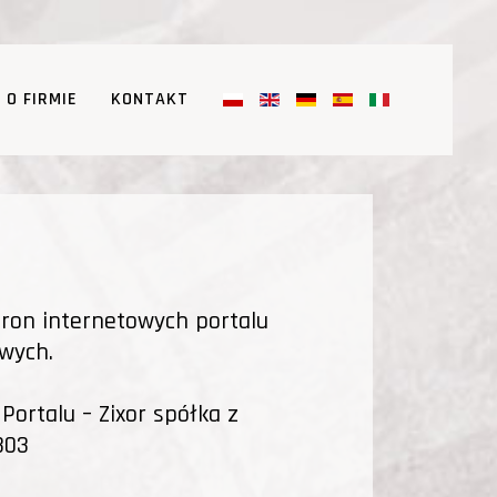
O FIRMIE
KONTAKT
stron internetowych portalu
owych.
Portalu – Zixor spółka z
303