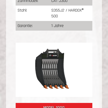
Zahnmodell:
CAT J300
Stahl:
S355J2 / HARDOX®
500
Garantie:
1 Jahre
MODEL 1000