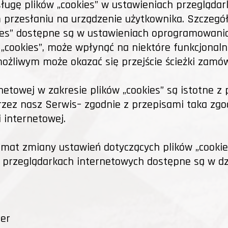
ugę plików „cookies” w ustawieniach przeglądark
przesłaniu na urządzenie użytkownika. Szczegół
ies” dostępne są w ustawieniach oprogramowania 
„cookies”, może wpłynąć na niektóre funkcjonaln
ożliwym może okazać się przejście ścieżki zamów
rnetowej w zakresie plików „cookies” są istotne z
 przez nasz Serwis– zgodnie z przepisami taka z
 internetowej.
emat zmiany ustawień dotyczących plików „cookie
 przeglądarkach internetowych dostępne są w dz
rer