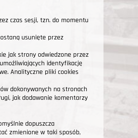
zez czas sesji, tzn. do momentu
 zostaną usunięte przez
takie jak strony odwiedzone przez
umożliwiających identyfikację
e. Analityczne pliki cookies
borów dokonywanych na stronach
sługi, jak dodawanie komentarzy
omyślnie dopuszcza
tać zmienione w taki sposób,