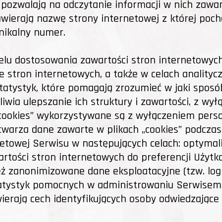
ozwalają na odczytanie informacji w nich zawart
awierają nazwę strony internetowej z której poc
nikalny numer.
 celu dostosowania zawartości stron internetowyc
ze stron internetowych, a także w celach analityc
tystyk, które pomagają zrozumieć w jaki sposób
iwia ulepszanie ich struktury i zawartości, z wy
 „cookies” wykorzystywane są z wyłączeniem perso
warza dane zawarte w plikach „cookies” podczas
etowej Serwisu w następujących celach: optymali
rtości stron internetowych do preferencji Użytk
 zanonimizowane dane eksploatacyjne (tzw. logi
tatystyk pomocnych w administrowaniu Serwisem.
wierają cech identyfikujących osoby odwiedzające 